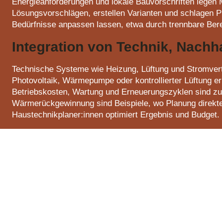
Energieanforderungen und lokale Bauvorschriften legen Mi
Lösungsvorschlägen, erstellen Varianten und schlagen Pri
Bedürfnisse anpassen lassen, etwa durch trennbare Bere
Integration von Technik, Nachha
Technische Systeme wie Heizung, Lüftung und Stromvertei
Photovoltaik, Wärmepumpe oder kontrollierter Lüftung erh
Betriebskosten, Wartung und Erneuerungszyklen sind z
Wärmerückgewinnung sind Beispiele, wo Planung direkte A
Haustechnikplaner:innen optimiert Ergebnis und Budget.