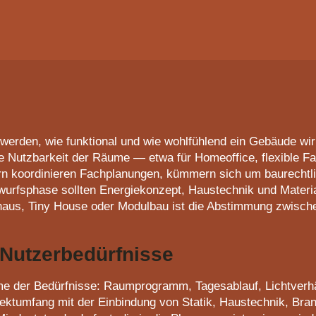
erden, wie funktional und wie wohlfühlend ein Gebäude wirkt
e Nutzbarkeit der Räume — etwa für Homeoffice, flexible Fa
ern koordinieren Fachplanungen, kümmern sich um baurecht
ntwurfsphase sollten Energiekonzept, Haustechnik und Mater
haus, Tiny House oder Modulbau ist die Abstimmung zwische
Nutzerbedürfnisse
e der Bedürfnisse: Raumprogramm, Tagesablauf, Lichtverhäl
ektumfang mit der Einbindung von Statik, Haustechnik, Br